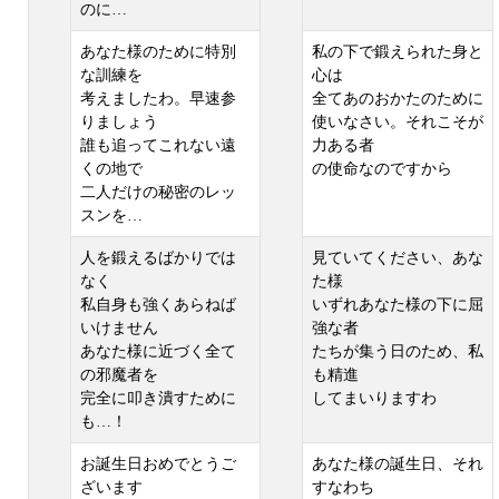
のに…
あなた様のために特別
私の下で鍛えられた身と
な訓練を
心は
考えましたわ。早速参
全てあのおかたのために
りましょう
使いなさい。それこそが
誰も追ってこれない遠
力ある者
くの地で
の使命なのですから
二人だけの秘密のレッ
スンを…
人を鍛えるばかりでは
見ていてください、あな
なく
た様
私自身も強くあらねば
いずれあなた様の下に屈
いけません
強な者
あなた様に近づく全て
たちが集う日のため、私
の邪魔者を
も精進
完全に叩き潰すために
してまいりますわ
も…！
お誕生日おめでとうご
あなた様の誕生日、それ
ざいます
すなわち