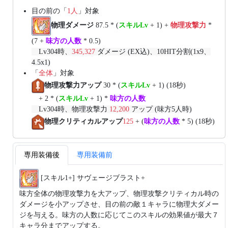
目の前の「
1人
」対象
物理ダメージ
87.5 * (
スキルLv
+ 1) +
物理攻撃力
*
(7 +
味方の人数
* 0.5)
Lv304時、
345,327
ダメージ (EX込)、10HIT分割(1x9、
4.5x1)
「
全体
」対象
物理攻撃力アップ
30 * (
スキルLv
+ 1) (18秒)
+ 2 * (
スキルLv
+ 1) *
味方の人数
Lv304時、物理攻撃力
12,200
アップ (味方5人時)
物理クリティカルアップ
125
+ (
味方の人数
* 5) (18秒)
専用装備後
専用装備前
[スキル1+] サヴェージブラスト+
味方全体の物理攻撃力を大アップ、物理攻撃クリティカル時の
ダメージを小アップさせ、目の前の敵１キャラに物理大ダメー
ジを与える。味方の人数に応じてこのスキルの効果値が最大７
キャラ分までアップする。