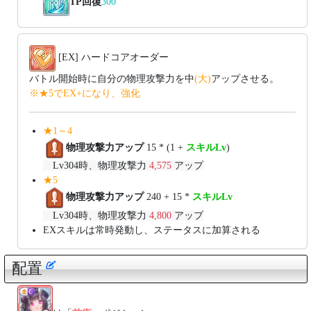
TP回復
300
[EX] ハードコアオーダー
バトル開始時に自分の物理攻撃力を中
(大)
アップさせる。
※★5でEX+になり、強化
★1～4
物理攻撃力アップ
15 * (1 +
スキルLv
)
Lv304時、物理攻撃力
4,575
アップ
★5
物理攻撃力アップ
240 + 15 *
スキルLv
Lv304時、物理攻撃力
4,800
アップ
EXスキルは常時発動し、ステータスに加算される
配置