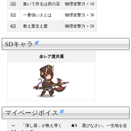
2話
集いて作るは邪の花
物理攻撃力 + 10
3話
一番強い人とは
物理攻撃力 + 30
4話
教え愛支え愛
物理攻撃力 + 50
SDキャラ
全レア度共通
マイページボイス
～
「壊し屋」が教え導く
★3
選びなさい。一生地を這