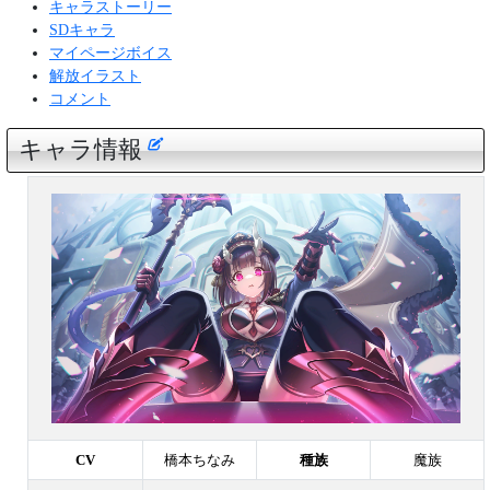
キャラストーリー
SDキャラ
マイページボイス
解放イラスト
コメント
キャラ情報
CV
橋本ちなみ
種族
魔族