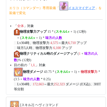
エリコ（コマンダー）専用装備「
イエスマイディア
」を
装備で変化
「
全体
」対象
物理攻撃力アップ
15 * (
スキルLv
+ 1) (12秒)
+ (
スキルLv
+ 1) *
味方の人数
Lv304時、物理攻撃力
4,575
～最大
6,710
アップ
味方5人時、物理攻撃力
6,100
アップ
物理クリティカル時のダメージアップ
(
1
+
味方の人
数
)% (12秒)
目の前の「
1人
」対象
物理ダメージ
43.75 * (
スキルLv
+ 1) +
物理攻撃力
*
(3.5 +
味方の人数
* 0.25)
Lv304時、
172,663
～最大
252,323
ダメージ (EX込)、3HIT
等分割
[スキル2] ヘヴィコマンド