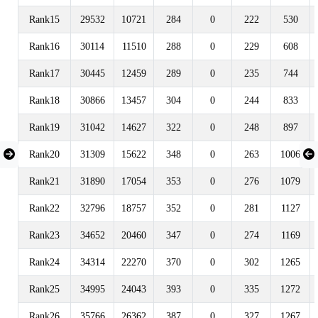
Rank15
29532
10721
284
0
222
530
Rank16
30114
11510
288
0
229
608
Rank17
30445
12459
289
0
235
744
Rank18
30866
13457
304
0
244
833
Rank19
31042
14627
322
0
248
897
Rank20
31309
15622
348
0
263
1006
Rank21
31890
17054
353
0
276
1079
Rank22
32796
18757
352
0
281
1127
Rank23
34652
20460
347
0
274
1169
Rank24
34314
22270
370
0
302
1265
Rank25
34995
24043
393
0
335
1272
Rank26
35766
26362
387
0
327
1267