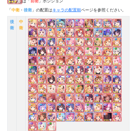
は「
前衛
」ポジション
「
中衛
・
後衛
」の配置は
キャラの配置順
ページを参照ください。
後
中
衛
衛