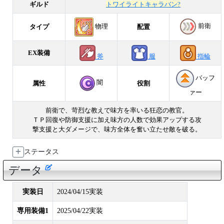
ギルド
トワイライトキャラバン?
前衛
物理
タイプ
配置
EX装備
斧
服
指輪
バッフ
闇
属性
役割
ァー
前衛で、苛烈な教えで味方を率いる狂恋の教官。
ＴＰ回復や防御支援に加え味方の人数で効果アップする攻
撃支援と大ダメージで、味方全体を奮い立たせ敵を破る。
ステータス
データ
実装日
2024/04/15実装
専用装備1
2025/04/22実装