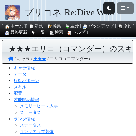
プリコネ Re:Dive Wiki
ホーム
新規
編集
差分
バックアップ
添付
最終更新
一覧
検索
ヘルプ
★★★エリコ（コマンダー）のスキ
キャラ
★★★
エリコ（コマンダー）
キャラ情報
データ
行動パターン
スキル
配置
才能開花情報
メモリーピース入手
ステータス
ランク情報
ステータス
ランクアップ装備