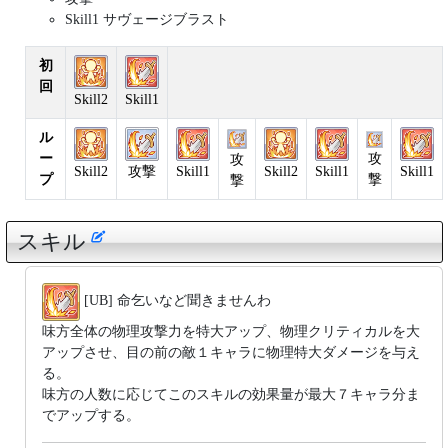
Skill1 サヴェージブラスト
初
回
Skill2
Skill1
ル
ー
攻
攻
Skill2
攻撃
Skill1
Skill2
Skill1
Skill1
プ
撃
撃
スキル
[UB] 命乞いなど聞きませんわ
味方全体の物理攻撃力を特大アップ、物理クリティカルを大
アップさせ、目の前の敵１キャラに物理特大ダメージを与え
る。
味方の人数に応じてこのスキルの効果量が最大７キャラ分ま
でアップする。