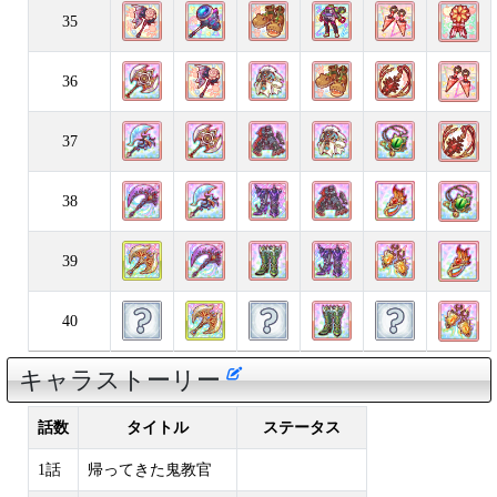
35
36
37
38
39
40
キャラストーリー
話数
タイトル
ステータス
1話
帰ってきた鬼教官