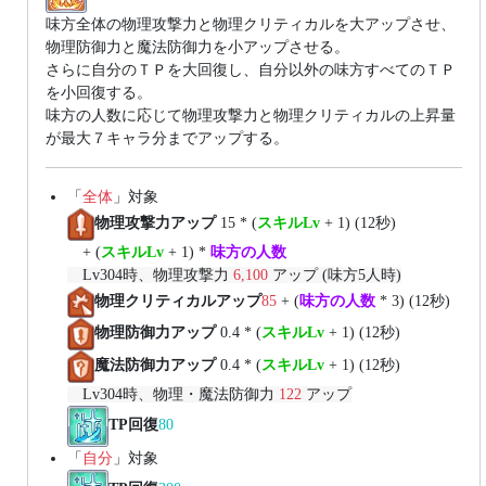
味方全体の物理攻撃力と物理クリティカルを大アップさせ、
物理防御力と魔法防御力を小アップさせる。
さらに自分のＴＰを大回復し、自分以外の味方すべてのＴＰ
を小回復する。
味方の人数に応じて物理攻撃力と物理クリティカルの上昇量
が最大７キャラ分までアップする。
「
全体
」対象
物理攻撃力アップ
15 * (
スキルLv
+ 1) (12秒)
+ (
スキルLv
+ 1) *
味方の人数
Lv304時、物理攻撃力
6,100
アップ (味方5人時)
物理クリティカルアップ
85
+ (
味方の人数
* 3) (12秒)
物理防御力アップ
0.4 * (
スキルLv
+ 1) (12秒)
魔法防御力アップ
0.4 * (
スキルLv
+ 1) (12秒)
Lv304時、物理・魔法防御力
122
アップ
TP回復
80
「
自分
」対象