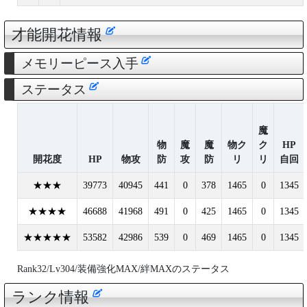
才能開花情報
メモリーピース入手
ステータス
魔
物
魔
魔
物ク
ク
HP
開花度
HP
物攻
防
攻
防
リ
リ
自回
★★★
39773
40945
441
0
378
1465
0
1345
★★★★
46688
41968
491
0
425
1465
0
1345
★★★★★
53582
42986
539
0
469
1465
0
1345
Rank32/Lv304/装備強化MAX/絆MAXのステータス
ランク情報