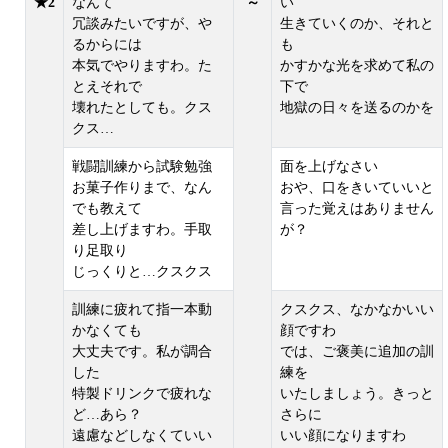
★2
なんて
～
い
冗談みたいですが、や
生きていくのか、それと
るからには
も
本気でやりますわ。た
かすかな光を求めて私の
とえそれで
下で
壊れたとしても。クス
地獄の日々を送るのかを
クス…
戦闘訓練から試験勉強
面を上げなさい
お菓子作りまで、なん
おや、口をきいていいと
でも教えて
言った覚えはありません
差し上げますわ。手取
が？
り足取り
じっくりと…クスクス
訓練に疲れて指一本動
クスクス、なかなかいい
かなくても
顔ですわ
大丈夫です。私が調合
では、ご褒美に追加の訓
した
練を
特製ドリンクで疲れな
いたしましょう。きっと
ど…あら？
さらに
遠慮などしなくていい
いい顔になりますわ